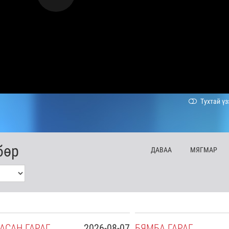
Тухтай үз
бөр
ДА
ВАА
МЯ
ГМАР
АСАН
ГАРАГ
2026-08-07
БЯ
МБА
ГАРАГ