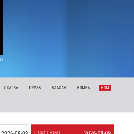
эх
ЛХ
АГВА
ПҮ
РЭВ
БА
АСАН
БЯ
МБА
НЯ
М
НЯ
М
ГАРАГ
2026-08-09
2026-08-08