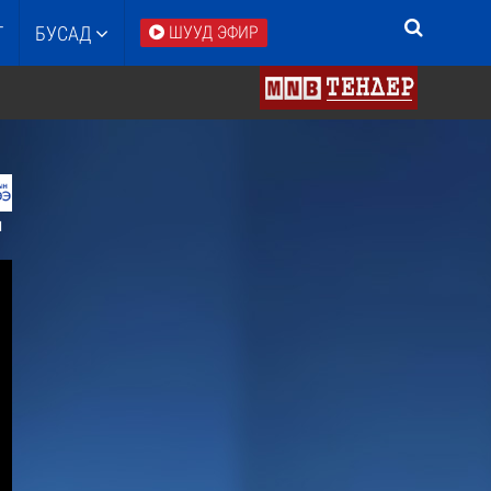
Т
БУСАД
ШУУД ЭФИР
1