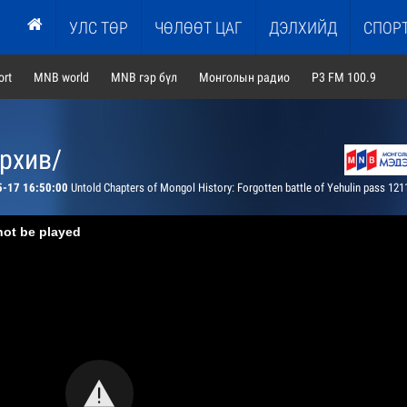
УЛС ТӨР
ЧӨЛӨӨТ ЦАГ
ДЭЛХИЙД
СПОР
rt
MNB world
MNB гэр бүл
Монголын радио
P3 FM 100.9
архив/
5-17 16:50:00
Untold Chapters of Mongol History: Forgotten battle of Yehulin pass 121
not be played