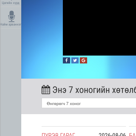
Цагийн хүрд
Найм арваннэг
Энэ 7 хоногийн хөтөл
2026-08-05
ПҮ
РЭВ
ГАРАГ
2026-08-06
БА