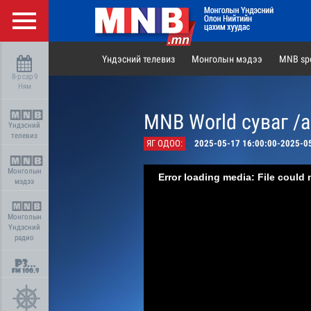
Үндэсний телевиз
Монголын мэдээ
MNB spo
8-р сар 9
Ням
MNB World суваг /
Үндэсний
телевиз
ЯГ ОДОО:
2025-05-17 16:00:00-2025-0
Монголын
Error loading media: File could 
мэдээ
Монголын
Үндэсний
радио