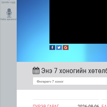
Цагийн хүрд
Найм арваннэг
Энэ 7 хоногийн хөтөл
2026-08-05
ПҮ
РЭВ
ГАРАГ
2026-08-06
БА