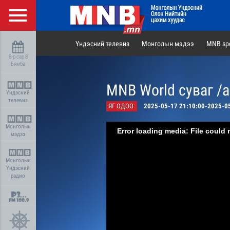
Үндэсний телевиз
Монголын мэдээ
MNB spo
8-р сар 8
Бямба
MNB World суваг /
Үндэсний
телевиз
ЯГ ОДОО:
2025-05-17 21:10:00-2025-0
Монголын
Error loading media: File could 
мэдээ
Монголын
Үндэсний
радио