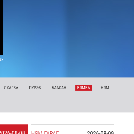
эх
ЛХ
АГВА
ПҮ
РЭВ
БА
АСАН
БЯ
МБА
НЯ
М
2026-08-08
НЯ
М
ГАРАГ
2026-08-09