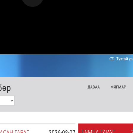
Тухтай үз
бөр
ДА
ВАА
МЯ
ГМАР
БЯ
МБА
ГАРАГ
АСАН
ГАРАГ
2026-08-07