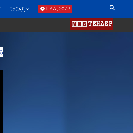
Т
БУСАД
ШУУД ЭФИР