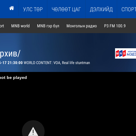
УЛС ТӨР
ЧӨЛӨӨТ ЦАГ
ДЭЛХИЙД
СПОР
rt
MNB world
MNB гэр бүл
Монголын радио
P3 FM 100.9
архив/
5-17 21:30:00
WORLD CONTENT: VOA, Real life stuntman
not be played