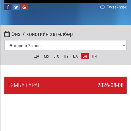
Тухтай үзэх
Энэ 7 хоногийн хөтөлбөр
ДА
МЯ
ЛХ
ПҮ
БА
БЯ
НЯ
БЯ
МБА
ГАРАГ
2026-08-08
7