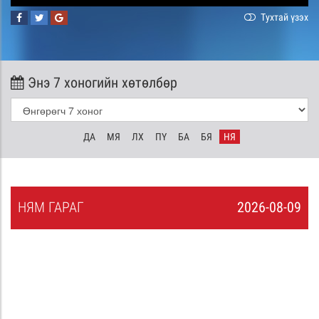
Тухтай үзэх
Энэ 7 хоногийн хөтөлбөр
ДА
МЯ
ЛХ
ПҮ
БА
БЯ
НЯ
НЯ
М
ГАРАГ
2026-08-09
8