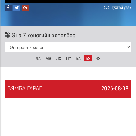
Тухтай үзэх
Энэ 7 хоногийн хөтөлбөр
ДА
МЯ
ЛХ
ПҮ
БА
БЯ
НЯ
БЯ
МБА
ГАРАГ
2026-08-08
7