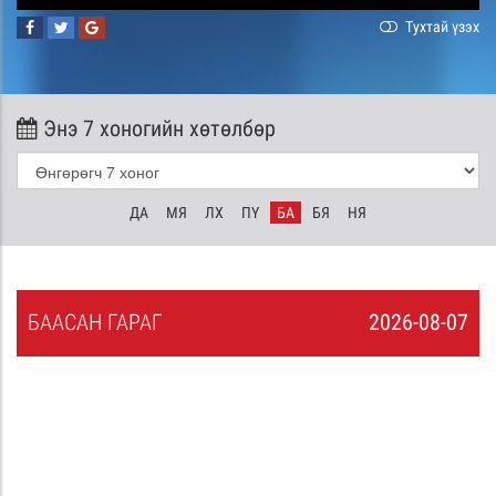
Тухтай үзэх
Энэ 7 хоногийн хөтөлбөр
ДА
МЯ
ЛХ
ПҮ
БА
БЯ
НЯ
БА
АСАН
ГАРАГ
2026-08-07
6