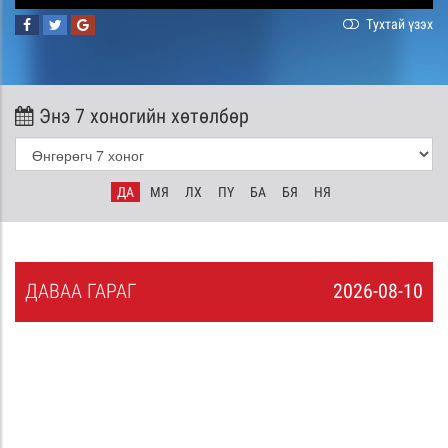
Тухтай үзэх
Энэ 7 хоногийн хөтөлбөр
ДА
МЯ
ЛХ
ПҮ
БА
БЯ
НЯ
ДА
ВАА
ГАРАГ
2026-08-10
9