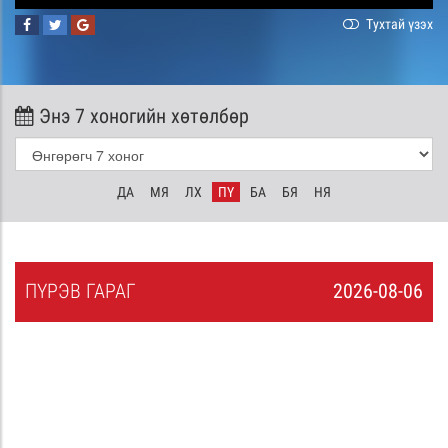
Тухтай үзэх
Энэ 7 хоногийн хөтөлбөр
ДА
МЯ
ЛХ
ПҮ
БА
БЯ
НЯ
ПҮ
РЭВ
ГАРАГ
2026-08-06
5