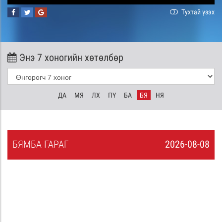
Тухтай үзэх
Энэ 7 хоногийн хөтөлбөр
ДА
МЯ
ЛХ
ПҮ
БА
БЯ
НЯ
БЯ
МБА
ГАРАГ
2026-08-08
7