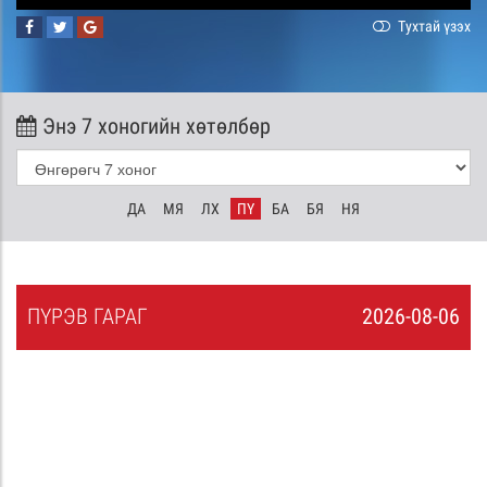
Тухтай үзэх
Энэ 7 хоногийн хөтөлбөр
ДА
МЯ
ЛХ
ПҮ
БА
БЯ
НЯ
ПҮ
РЭВ
ГАРАГ
2026-08-06
5