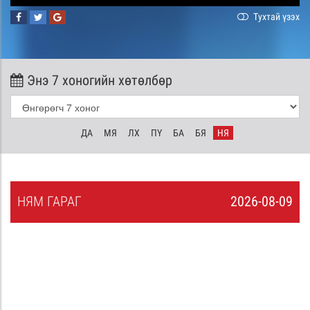
Тухтай үзэх
Энэ 7 хоногийн хөтөлбөр
ДА
МЯ
ЛХ
ПҮ
БА
БЯ
НЯ
НЯ
М
ГАРАГ
2026-08-09
8