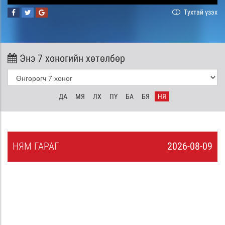
Тухтай үзэх
Энэ 7 хоногийн хөтөлбөр
ДА
МЯ
ЛХ
ПҮ
БА
БЯ
НЯ
НЯ
М
ГАРАГ
2026-08-09
8