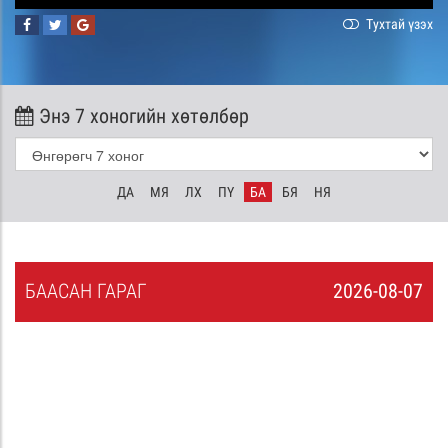
Тухтай үзэх
Энэ 7 хоногийн хөтөлбөр
ДА
МЯ
ЛХ
ПҮ
БА
БЯ
НЯ
БА
АСАН
ГАРАГ
2026-08-07
6