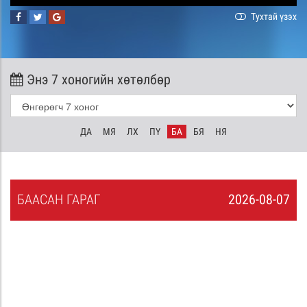
Тухтай үзэх
Энэ 7 хоногийн хөтөлбөр
ДА
МЯ
ЛХ
ПҮ
БА
БЯ
НЯ
БА
АСАН
ГАРАГ
2026-08-07
6