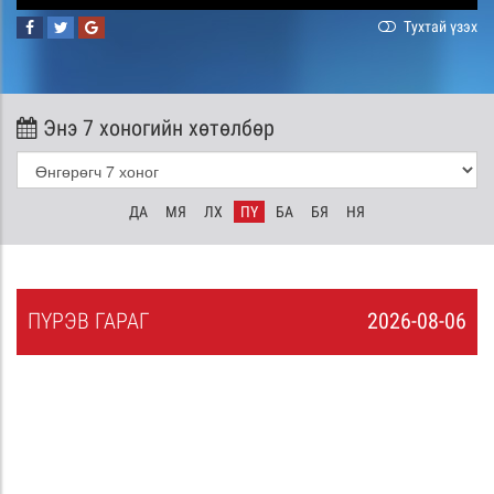
Тухтай үзэх
Энэ 7 хоногийн хөтөлбөр
ДА
МЯ
ЛХ
ПҮ
БА
БЯ
НЯ
ПҮ
РЭВ
ГАРАГ
2026-08-06
5