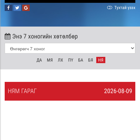
Тухтай үзэх
Энэ 7 хоногийн хөтөлбөр
ДА
МЯ
ЛХ
ПҮ
БА
БЯ
НЯ
НЯ
М
ГАРАГ
2026-08-09
8