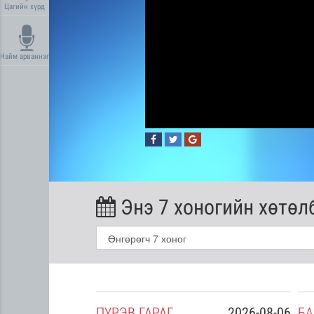
Цагийн хүрд
Найм арваннэг
Энэ 7 хоногийн хөтөл
2026-08-05
ПҮ
РЭВ
ГАРАГ
2026-08-06
БА