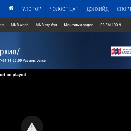
УЛС ТӨР
ЧӨЛӨӨТ ЦАГ
ДЭЛХИЙД
СПОР
rt
MNB world
MNB гэр бүл
Монголын радио
P3 FM 100.9
архив/
7-04 14:50:00
Passion: Dancer
not be played