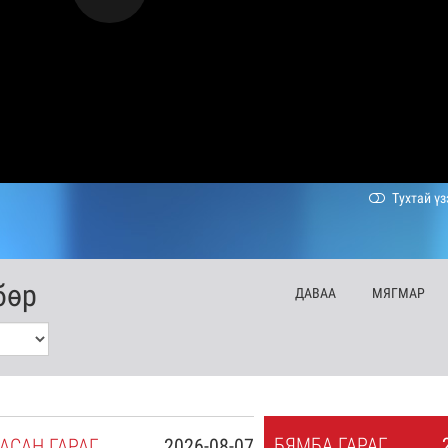
Тухтай үз
бөр
ДА
ВАА
МЯ
ГМАР
БЯ
МБА
ГАРАГ
АСАН
ГАРАГ
2026-08-07