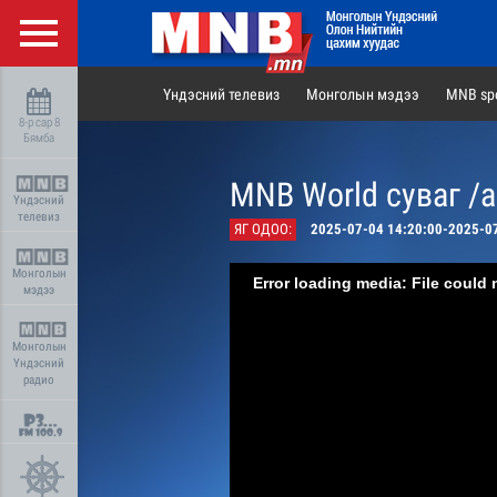
Үндэсний телевиз
Монголын мэдээ
MNB spo
8-р сар 8
Бямба
MNB World суваг /
Үндэсний
телевиз
ЯГ ОДОО:
2025-07-04 14:20:00-2025-0
Монголын
Error loading media: File could 
мэдээ
Монголын
Үндэсний
радио