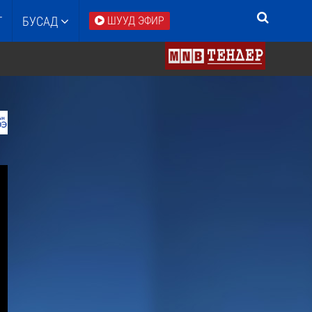
Т
БУСАД
ШУУД ЭФИР