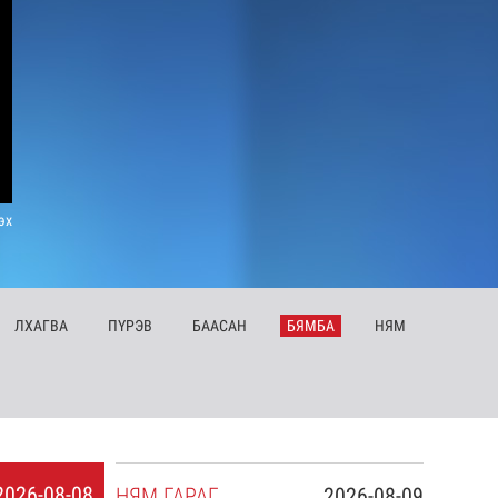
эх
ЛХ
АГВА
ПҮ
РЭВ
БА
АСАН
БЯ
МБА
НЯ
М
2026-08-08
НЯ
М
ГАРАГ
2026-08-09