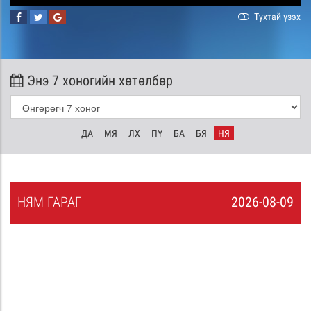
Тухтай үзэх
Энэ 7 хоногийн хөтөлбөр
ДА
МЯ
ЛХ
ПҮ
БА
БЯ
НЯ
НЯ
М
ГАРАГ
2026-08-09
8