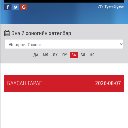
Тухтай үзэх
Энэ 7 хоногийн хөтөлбөр
ДА
МЯ
ЛХ
ПҮ
БА
БЯ
НЯ
БА
АСАН
ГАРАГ
2026-08-07
6