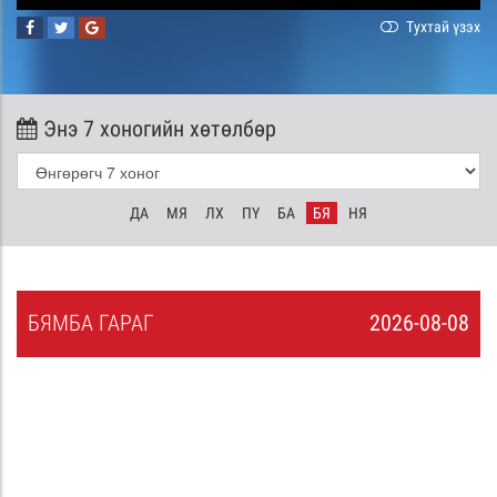
Тухтай үзэх
Энэ 7 хоногийн хөтөлбөр
ДА
МЯ
ЛХ
ПҮ
БА
БЯ
НЯ
БЯ
МБА
ГАРАГ
2026-08-08
7