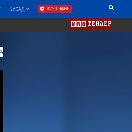
Т
БУСАД
ШУУД ЭФИР