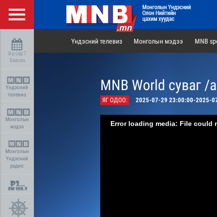
Үндэсний телевиз
Монголын мэдээ
MNB spo
8-р сар 7
Баасан
MNB World суваг /
Үндэсний
телевиз
ЯГ ОДОО:
2025-07-29 23:00:00-2025-0
Монголын
Error loading media: File could 
мэдээ
Монголын
Үндэсний
радио