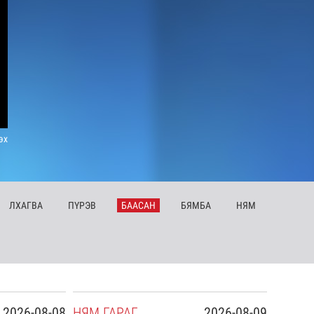
эх
ЛХ
АГВА
ПҮ
РЭВ
БА
АСАН
БЯ
МБА
НЯ
М
2026-08-08
НЯ
М
ГАРАГ
2026-08-09