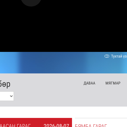
Тухтай үз
бөр
ДА
ВАА
МЯ
ГМАР
А
АСАН
ГАРАГ
2026-08-07
БЯ
МБА
ГАРАГ