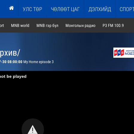
УЛС ТӨР
ЧӨЛӨӨТ ЦАГ
ДЭЛХИЙД
СПОР
rt
MNB world
MNB гэр бүл
Монголын радио
P3 FM 100.9
архив/
7-30 08:00:00
My Home episode 3
not be played