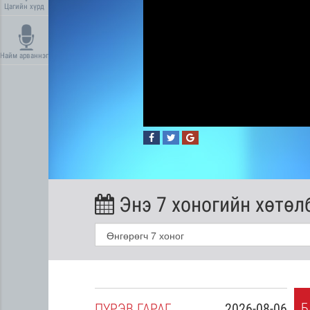
Цагийн хүрд
Найм арваннэг
Энэ 7 хоногийн хөтөл
Б
2026-08-05
ПҮ
РЭВ
ГАРАГ
2026-08-06