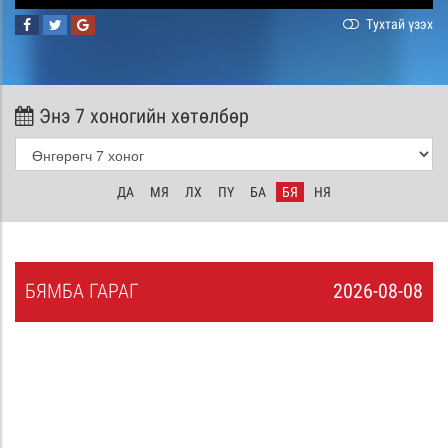
Тухтай үзэх
Энэ 7 хоногийн хөтөлбөр
ДА
МЯ
ЛХ
ПҮ
БА
БЯ
НЯ
БЯ
МБА
ГАРАГ
2026-08-08
7