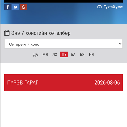
Тухтай үзэх
Энэ 7 хоногийн хөтөлбөр
ДА
МЯ
ЛХ
ПҮ
БА
БЯ
НЯ
ПҮ
РЭВ
ГАРАГ
2026-08-06
5