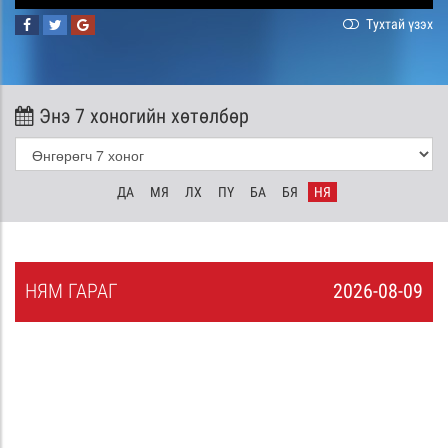
Тухтай үзэх
Энэ 7 хоногийн хөтөлбөр
ДА
МЯ
ЛХ
ПҮ
БА
БЯ
НЯ
НЯ
М
ГАРАГ
2026-08-09
8