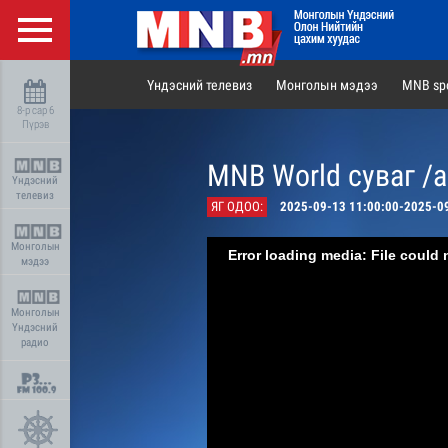
Үндэсний телевиз
Монголын мэдээ
MNB spo
8-р сар 6
Пүрэв
MNB World суваг /
Үндэсний
телевиз
ЯГ ОДОО:
2025-09-13 11:00:00-2025-0
Монголын
Error loading media: File could 
мэдээ
Монголын
Үндэсний
радио