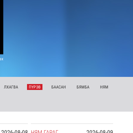
эх
ЛХ
АГВА
ПҮ
РЭВ
БА
АСАН
БЯ
МБА
НЯ
М
2026-08-08
НЯ
М
ГАРАГ
2026-08-09