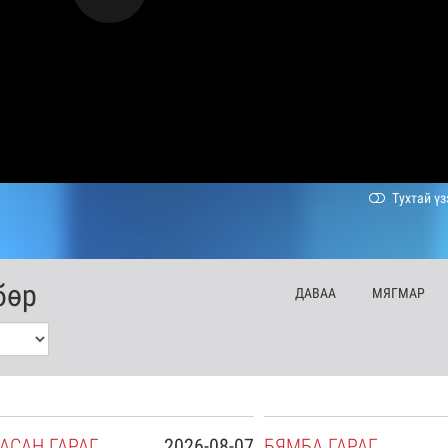
Тухтай үз
бөр
ДА
ВАА
МЯ
ГМАР
АСАН
ГАРАГ
2026-08-07
БЯ
МБА
ГАРАГ