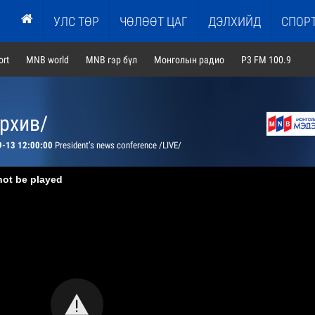
УЛС ТӨР
ЧӨЛӨӨТ ЦАГ
ДЭЛХИЙД
СПОР
rt
MNB world
MNB гэр бүл
Монголын радио
P3 FM 100.9
архив/
9-13 12:00:00
President’s news conference /LIVE/
not be played