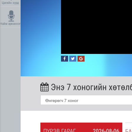
Цагийн хүрд
Найм арваннэг
Энэ 7 хоногийн хөтөл
ПҮ
РЭВ
ГАРАГ
2026-08-06
2026-08-05
БА