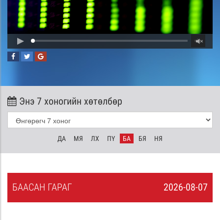
Энэ 7 хоногийн хөтөлбөр
ДА
МЯ
ЛХ
ПҮ
БА
БЯ
НЯ
БА
АСАН
ГАРАГ
2026-08-07
6