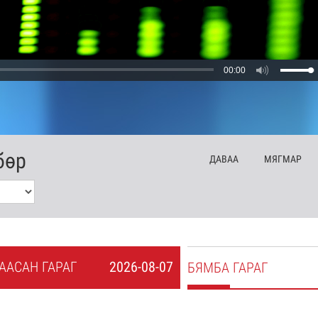
00:00
бөр
ДА
ВАА
МЯ
ГМАР
А
АСАН
ГАРАГ
2026-08-07
БЯ
МБА
ГАРАГ