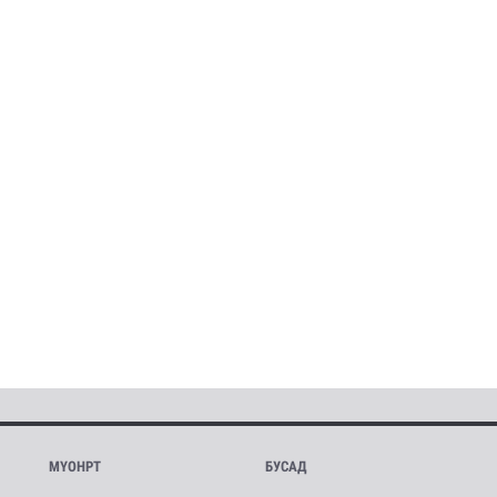
МҮОНРТ
БУСАД