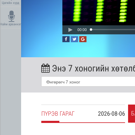
Цагийн хүрд
Найм арваннэг
00:00
Энэ 7 хоногийн хөтөл
Б
2026-08-05
ПҮ
РЭВ
ГАРАГ
2026-08-06