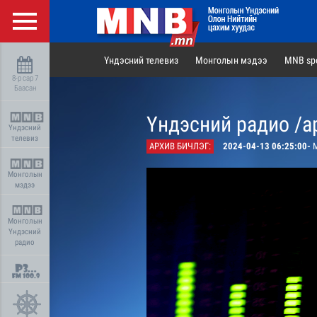
Үндэсний телевиз
Монголын мэдээ
MNB spo
8-р сар 7
Баасан
Үндэсний радио /а
Үндэсний
телевиз
АРХИВ БИЧЛЭГ:
2024-04-13 06:25:00-
М
Монголын
мэдээ
Монголын
Үндэсний
радио