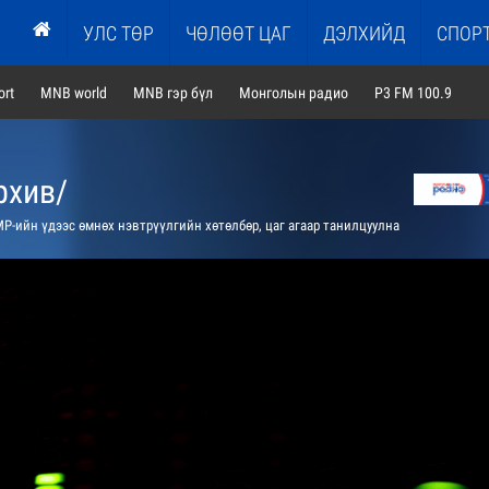
УЛС ТӨР
ЧӨЛӨӨТ ЦАГ
ДЭЛХИЙД
СПОР
rt
MNB world
MNB гэр бүл
Монголын радио
P3 FM 100.9
рхив/
Р-ийн үдээс өмнөх нэвтрүүлгийн хөтөлбөр, цаг агаар танилцуулна