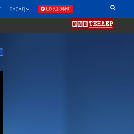
Т
БУСАД
ШУУД ЭФИР