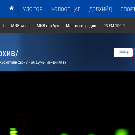
УЛС ТӨР
ЧӨЛӨӨТ ЦАГ
ДЭЛХИЙД
СПОР
rt
MNB world
MNB гэр бүл
Монголын радио
P3 FM 100.9
рхив/
Хүсэлтийн хариу” - ая дууны мэндчилгээ