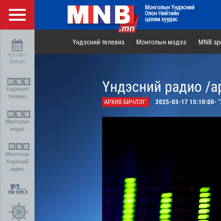
Үндэсний телевиз
Монголын мэдээ
MNB spo
8-р сар 7
Баасан
Үндэсний радио /а
Үндэсний
телевиз
АРХИВ БИЧЛЭГ:
2025-03-17 15:10:00-
“
Монголын
мэдээ
Монголын
Үндэсний
радио