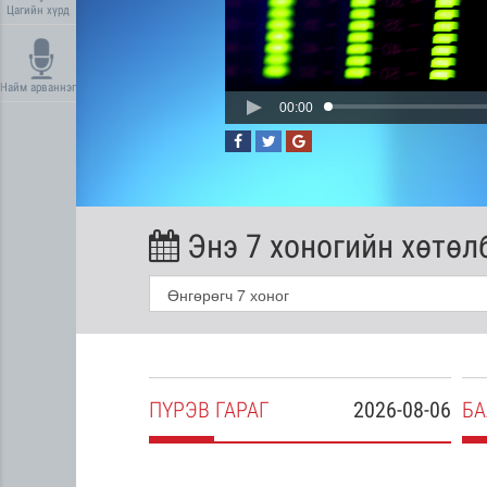
Цагийн хүрд
Найм арваннэг
00:00
Энэ 7 хоногийн хөтөл
2026-08-05
ПҮ
РЭВ
ГАРАГ
2026-08-06
БА