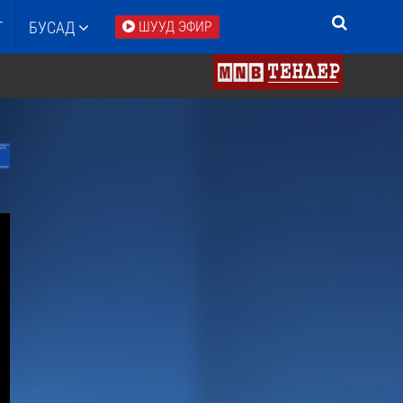
Т
БУСАД
ШУУД ЭФИР