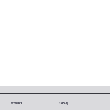
МҮОНРТ
БУСАД