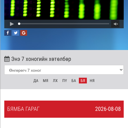
Энэ 7 хоногийн хөтөлбөр
ДА
МЯ
ЛХ
ПҮ
БА
БЯ
НЯ
БЯ
МБА
ГАРАГ
2026-08-08
7