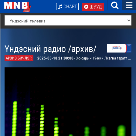
CHART
ШУУД
Үндэсний радио /архив/
АРХИВ БИЧЛЭГ:
2025-03-18 21:00:00-
3-р сарын 19-ний Лхагва гарагт явуулах Радио өргөн нэвтрүүлгийн хөтөлбөр, цаг агаар танилцуулна.