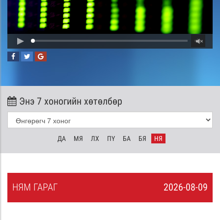
Энэ 7 хоногийн хөтөлбөр
ДА
МЯ
ЛХ
ПҮ
БА
БЯ
НЯ
НЯ
М
ГАРАГ
2026-08-09
8