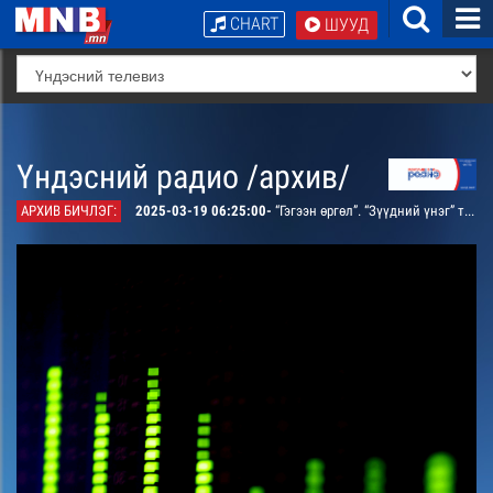
CHART
ШУУД
Үндэсний радио /архив/
АРХИВ БИЧЛЭГ:
2025-03-19 06:25:00-
“Гэгээн өргөл”. “Зүүдний үнэг” тэмдэглэл