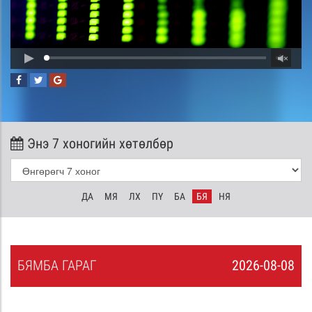
Энэ 7 хоногийн хөтөлбөр
ДА
МЯ
ЛХ
ПҮ
БА
БЯ
НЯ
БЯ
МБА
ГАРАГ
2026-08-08
7