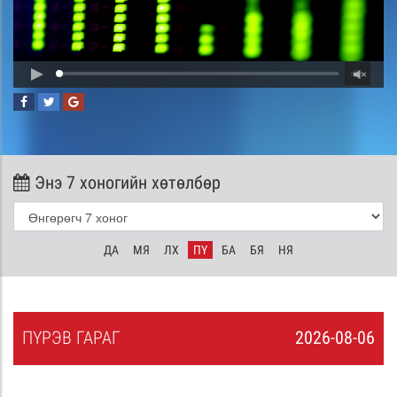
Энэ 7 хоногийн хөтөлбөр
ДА
МЯ
ЛХ
ПҮ
БА
БЯ
НЯ
ПҮ
РЭВ
ГАРАГ
2026-08-06
5