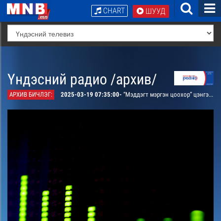
CHART
ШУУД
Үндэсний радио /архив/
АРХИВ БИЧЛЭГ:
2025-03-19 07:35:00-
“Мэддэгт мэргэн цоохор” цэнгээнт булан: Шууд эфирт сонсогч холбогдож, оньсого таана.