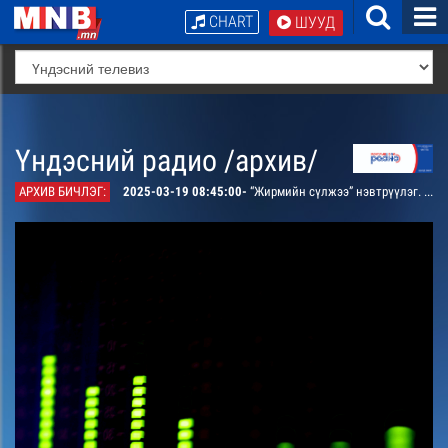
CHART
ШУУД
Үндэсний радио /архив/
АРХИВ БИЧЛЭГ:
2025-03-19 08:45:00-
“Жирмийн сүлжээ” нэвтрүүлэг. “Намуун тайван урсгал” бодол эргэцүүлэл