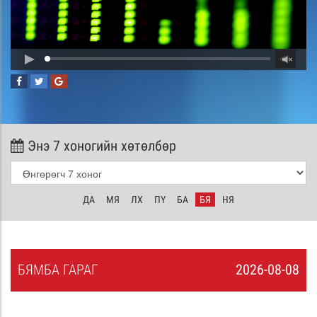
Энэ 7 хоногийн хөтөлбөр
ДА
МЯ
ЛХ
ПҮ
БА
БЯ
НЯ
БЯ
МБА
ГАРАГ
2026-08-08
7