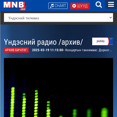
CHART
ШУУД
Үндэсний радио /архив/
АРХИВ БИЧЛЭГ:
2025-03-19 11:15:00-
Концертын танхимаас: Дорноговь аймгийн Зохиолчдын “Хурмаст тэнгэр” төвийн 70 ойд зориулсан “ДОРНЫН ГОВИОС МОНГОЛ ЭХЭЛДЭГ” тоглолтын 2-р