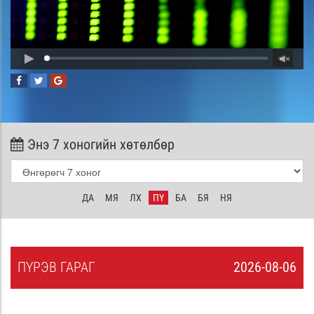
Энэ 7 хоногийн хөтөлбөр
ДА
МЯ
ЛХ
ПҮ
БА
БЯ
НЯ
ПҮ
РЭВ
ГАРАГ
2026-08-06
5