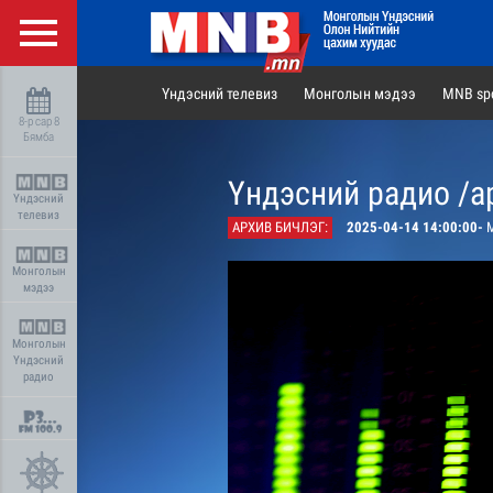
Үндэсний телевиз
Монголын мэдээ
MNB spo
8-р сар 8
Бямба
Үндэсний радио /а
Үндэсний
телевиз
АРХИВ БИЧЛЭГ:
2025-04-14 14:00:00-
М
Монголын
мэдээ
Монголын
Үндэсний
радио