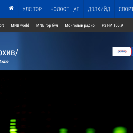
УЛС ТӨР
ЧӨЛӨӨТ ЦАГ
ДЭЛХИЙД
СПОР
rt
MNB world
MNB гэр бүл
Монголын радио
P3 FM 100.9
рхив/
эдээ