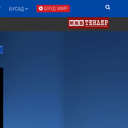
Т
БУСАД
ШУУД ЭФИР