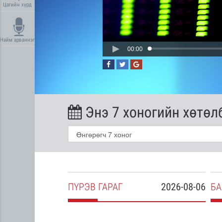
Цагийн хүрд
Найм арваннэг
00:00
Энэ 7 хоногийн хөтөл
2026-08-05
ПҮ
РЭВ
ГАРАГ
2026-08-06
БА