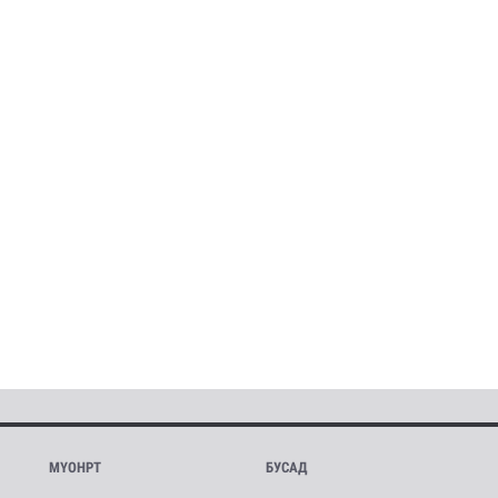
МҮОНРТ
БУСАД