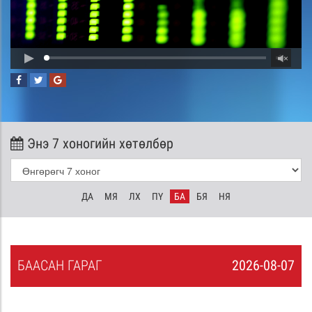
Энэ 7 хоногийн хөтөлбөр
ДА
МЯ
ЛХ
ПҮ
БА
БЯ
НЯ
БА
АСАН
ГАРАГ
2026-08-07
6