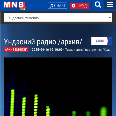
CHART
ШУУД
Үндэсний радио /архив/
АРХИВ БИЧЛЭГ:
2025-04-16 10:10:00-
“Газар тэнгэр” нэвтрүүлэг. “Хөдөө аж ахуйн зориулалттай шинэ трактор, комбайн, машин механизм, үр бордооны гааль, НӨАТ-ын татварын хөнгөлөлт үргэлжлэх үү?” сэдвээр салбар яам, техник хэрэгсэл худалдан борлуулагч компанийн төлөөлөл болон тариаланчидтай ярилцана. Нэвтрүүлэгт ХХААХҮЯ-ны Бодлого төлөвлөлтийн газрын дарга Болорчулуун, “Техник хаус” компанийн захирал Ренчинсэнгээ, “Мөнх ногоон тал” компанийн захирал Давааням, Сэлэнгэ аймгийн Зүүнбүрэн сумын тариаланч Чадраабал нар оролцоно.