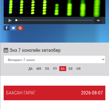
Энэ 7 хоногийн хөтөлбөр
ДА
МЯ
ЛХ
ПҮ
БА
БЯ
НЯ
БА
АСАН
ГАРАГ
2026-08-07
6