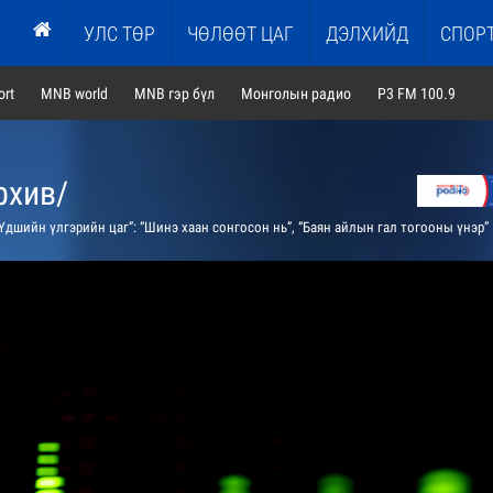
УЛС ТӨР
ЧӨЛӨӨТ ЦАГ
ДЭЛХИЙД
СПОР
rt
MNB world
MNB гэр бүл
Монголын радио
P3 FM 100.9
рхив/
дшийн үлгэрийн цаг”: “Шинэ хаан сонгосон нь”, “Баян айлын гал тогооны үнэр” үлгэрүүдийг хүүхэд багачууддаа ярьж өгнө.