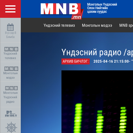
Үндэсний телевиз
Монголын мэдээ
MNB spo
8-р сар 8
Бямба
Үндэсний радио /а
Үндэсний
телевиз
АРХИВ БИЧЛЭГ:
2025-04-16 21:15:00-
“Ү
Монголын
мэдээ
Монголын
Үндэсний
радио