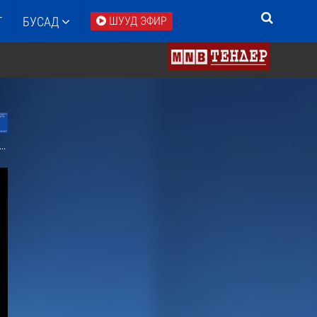
Т
БУСАД
ШУУД ЭФИР