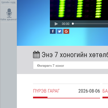
Цагийн хүрд
Найм арваннэг
00:00
Энэ 7 хоногийн хөтөл
2026-08-05
ПҮ
РЭВ
ГАРАГ
2026-08-06
БА