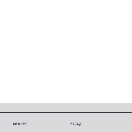
МҮОНРТ
БУСАД