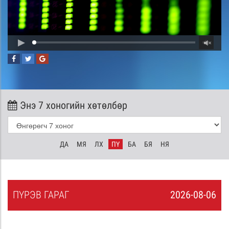
Энэ 7 хоногийн хөтөлбөр
ДА
МЯ
ЛХ
ПҮ
БА
БЯ
НЯ
ПҮ
РЭВ
ГАРАГ
2026-08-06
5