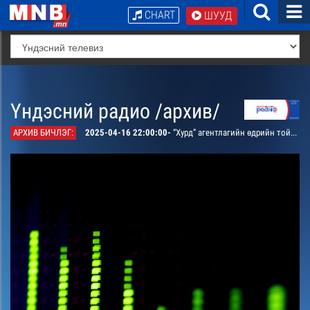
CHART
ШУУД
Үндэсний радио /архив/
АРХИВ БИЧЛЭГ:
2025-04-16 22:00:00-
“Хурд” агентлагийн өдрийн тойм /давтана/