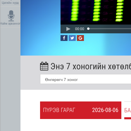
Цагийн хүрд
Найм арваннэг
00:00
Энэ 7 хоногийн хөтөл
ПҮ
РЭВ
ГАРАГ
2026-08-06
2026-08-05
БА