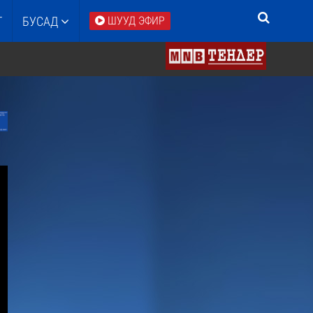
Т
БУСАД
ШУУД ЭФИР