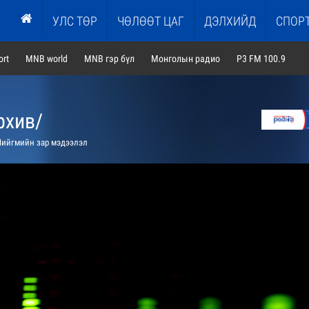
УЛС ТӨР
ЧӨЛӨӨТ ЦАГ
ДЭЛХИЙД
СПОР
rt
MNB world
MNB гэр бүл
Монголын радио
P3 FM 100.9
рхив/
ийгмийн зар мэдээлэл