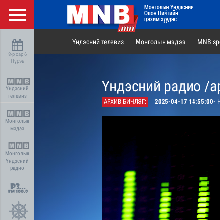
Үндэсний телевиз
Монголын мэдээ
MNB spo
8-р сар 6
Пүрэв
Үндэсний радио /а
Үндэсний
телевиз
АРХИВ БИЧЛЭГ:
2025-04-17 14:55:00-
Н
Монголын
мэдээ
Монголын
Үндэсний
радио