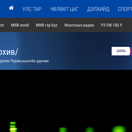
УЛС ТӨР
ЧӨЛӨӨТ ЦАГ
ДЭЛХИЙД
СПОР
rt
MNB world
MNB гэр бүл
Монголын радио
P3 FM 100.9
рхив/
уучин Пүрэвцэцэгийн дуунаас