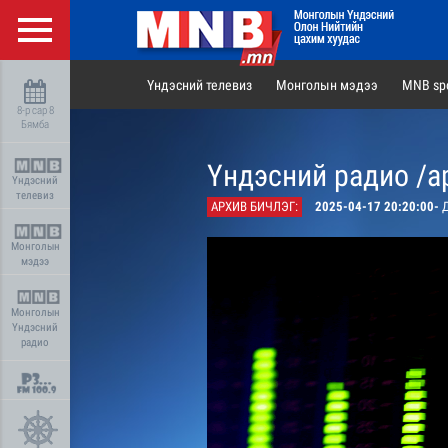
Үндэсний телевиз
Монголын мэдээ
MNB spo
8-р сар 8
Бямба
Үндэсний радио /а
Үндэсний
телевиз
АРХИВ БИЧЛЭГ:
2025-04-17 20:20:00-
Д
Монголын
мэдээ
Монголын
Үндэсний
радио