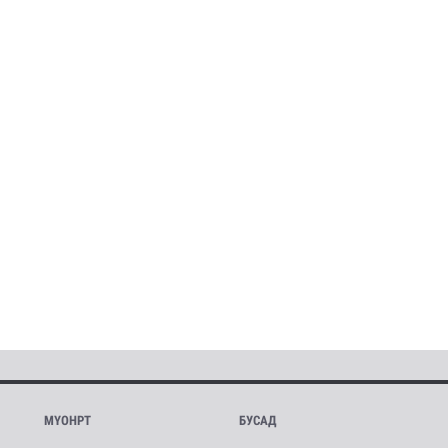
МҮОНРТ
БУСАД