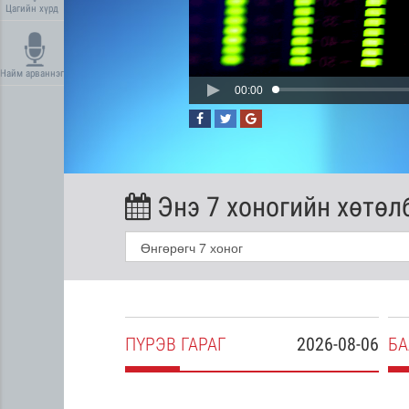
Цагийн хүрд
Найм арваннэг
00:00
Энэ 7 хоногийн хөтөл
2026-08-05
ПҮ
РЭВ
ГАРАГ
2026-08-06
БА