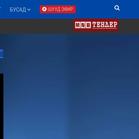
Т
БУСАД
ШУУД ЭФИР