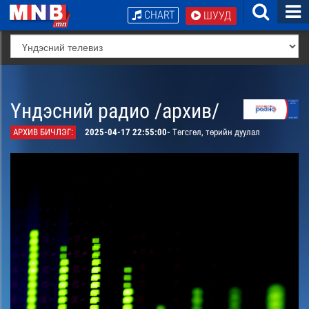
CHART
ШУУД
Үндэсний радио /архив/
АРХИВ БИЧЛЭГ:
2025-04-17 22:55:00-
Төгсгөл, төрийн дуулал