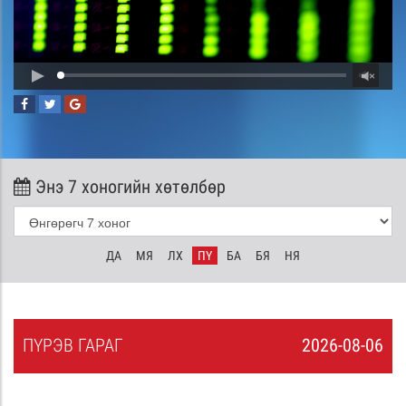
Энэ 7 хоногийн хөтөлбөр
ДА
МЯ
ЛХ
ПҮ
БА
БЯ
НЯ
ПҮ
РЭВ
ГАРАГ
2026-08-06
5