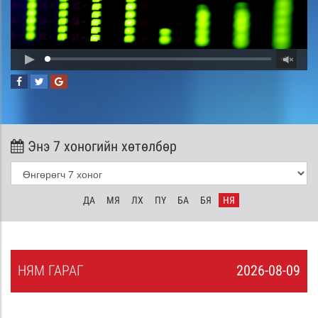
Энэ 7 хоногийн хөтөлбөр
ДА
МЯ
ЛХ
ПҮ
БА
БЯ
НЯ
НЯ
М
ГАРАГ
2026-08-09
8