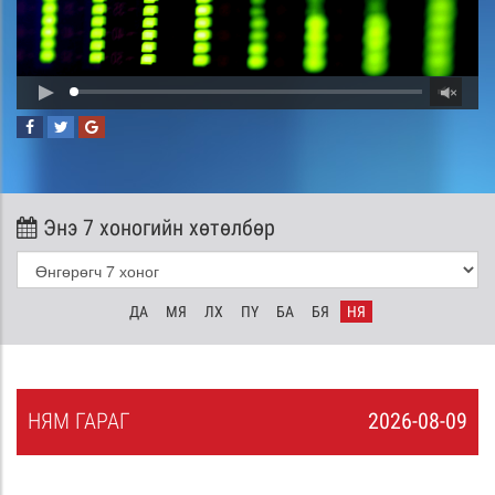
Энэ 7 хоногийн хөтөлбөр
ДА
МЯ
ЛХ
ПҮ
БА
БЯ
НЯ
НЯ
М
ГАРАГ
2026-08-09
8