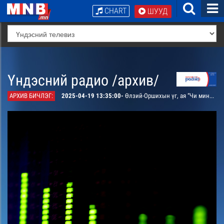
CHART
ШУУД
Үндэсний радио /архив/
АРХИВ БИЧЛЭГ:
2025-04-19 13:35:00-
Өлзий-Оршихын үг, ая “Чи минь” дуу