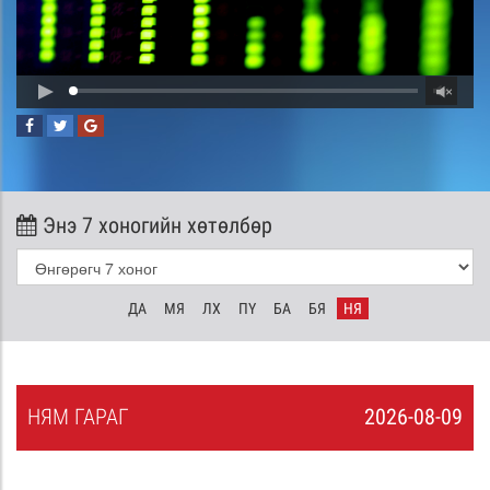
Энэ 7 хоногийн хөтөлбөр
ДА
МЯ
ЛХ
ПҮ
БА
БЯ
НЯ
НЯ
М
ГАРАГ
2026-08-09
8