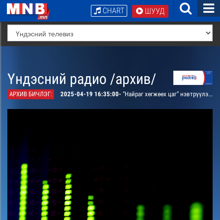
CHART
ШУУД
Үндэсний радио /архив/
АРХИВ БИЧЛЭГ:
2025-04-19 16:35:00-
“Найраг хөгжөөх цаг” нэвтрүүлэг. “Залуу нас” дугуйлангийн яруу найрагчдын бүтээлээс сонсгоно. /давтана/