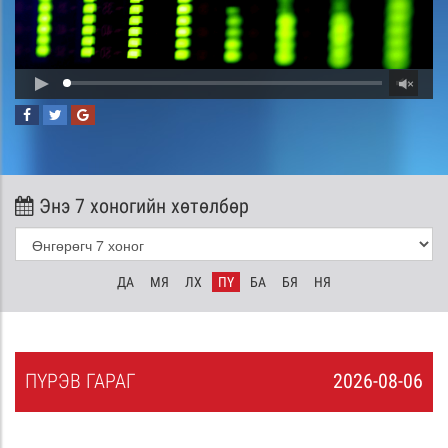
Энэ 7 хоногийн хөтөлбөр
ДА
МЯ
ЛХ
ПҮ
БА
БЯ
НЯ
ПҮ
РЭВ
ГАРАГ
2026-08-06
5