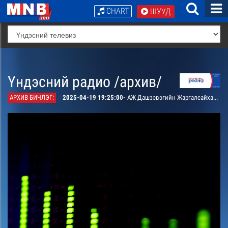
CHART
ШУУД
Үндэсний радио /архив/
АРХИВ БИЧЛЭГ:
2025-04-19 19:25:00-
АЖ Дашзэвэгийн Жаргалсайханы дуунаас