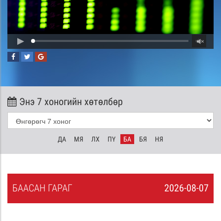
Энэ 7 хоногийн хөтөлбөр
ДА
МЯ
ЛХ
ПҮ
БА
БЯ
НЯ
БА
АСАН
ГАРАГ
2026-08-07
6