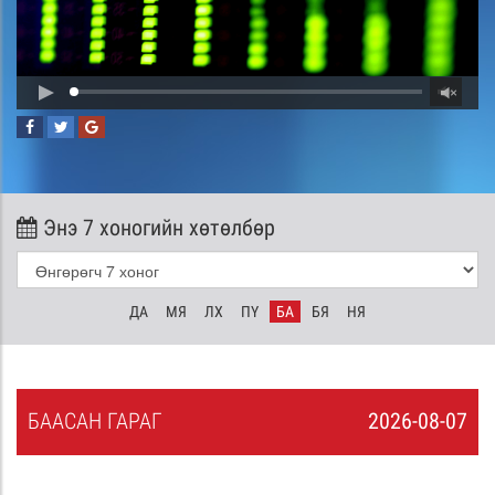
Энэ 7 хоногийн хөтөлбөр
ДА
МЯ
ЛХ
ПҮ
БА
БЯ
НЯ
БА
АСАН
ГАРАГ
2026-08-07
6