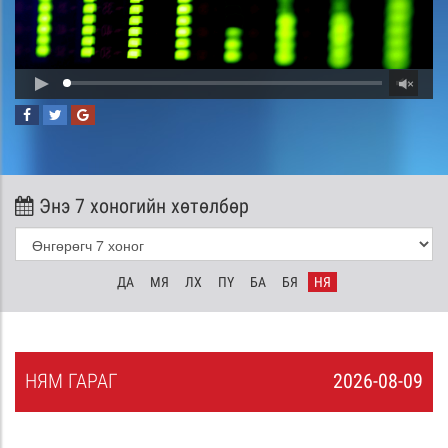
Энэ 7 хоногийн хөтөлбөр
ДА
МЯ
ЛХ
ПҮ
БА
БЯ
НЯ
НЯ
М
ГАРАГ
2026-08-09
8