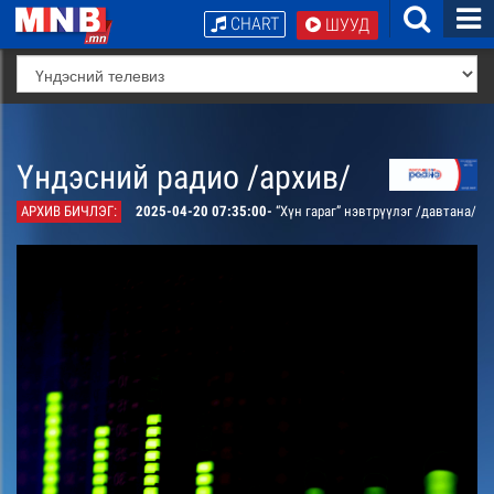
CHART
ШУУД
Үндэсний радио /архив/
АРХИВ БИЧЛЭГ:
2025-04-20 07:35:00-
“Хүн гараг” нэвтрүүлэг /давтана/