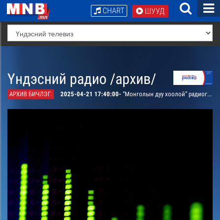
CHART
ШУУД
Үндэсний радио /архив/
АРХИВ БИЧЛЭГ:
2025-04-21 17:40:00-
“Монголын дуу хоолой” радиогийн “Шуудангийн хайрцаг” нэвтрүүлэг /давтана/