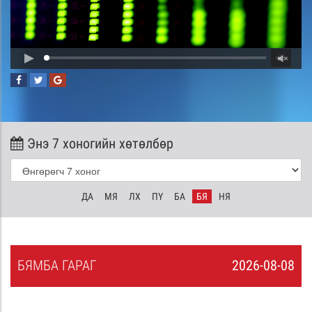
Энэ 7 хоногийн хөтөлбөр
ДА
МЯ
ЛХ
ПҮ
БА
БЯ
НЯ
БЯ
МБА
ГАРАГ
2026-08-08
7